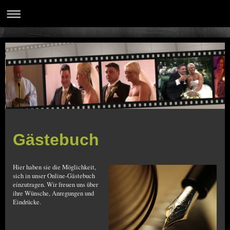
Gästebuch
Hier haben sie die Möglichkeit,
sich in unser Online-Gästebuch
einzutragen.
Wir freuen uns über
ihre Wünsche, Anregungen und
Eindrücke.