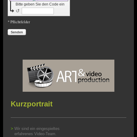
Bitte geben Sie den Code ein
↺
* Pflichtfelder
Senden
Kurzportrait
>
Wir sind ein eingespieltes
erfahrenes Video-Team.